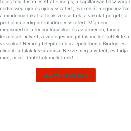
teljes felújításon esett át – mégis, a kapillárisan felszivárgó
nedvesség újra és újra visszatért, éveken át megnehezítve
a mindennapokat: a falak vizesedtek, a vakolat pergett, a
probléma pedig időről időre visszatért. Míg nem
megismerték a technológiánkat és az átmeneti, tüneti
kezelések helyett, a végleges megoldás mellett tették le a
voksukat! Nemrég telepítettük az épületben a Biodryt és
elindult a falak kiszáradása. Nézze meg a videót, és tudja
meg, miért döntöttek mellettünk!
Szakmai konzultáció