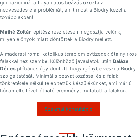
gimnáziumnál a folyamatos beázás okozta a
nedvesedésre a problémát, amit most a Biodry kezel a
továbbiakban!
Máthé Zoltán
építész részletesen megosztja velünk,
milyen előnyök miatt döntöttek a Biodry mellett.
A madarasi római katolikus templom évtizedek óta nyirkos
falakkal néz szembe. Különböző javaslatok után
Balázs
Dénes
plébános úgy döntött, hogy igénybe veszi a Biodry
szolgáltatását. Minimális beavatkozással és a falak
tönkretétele nélkül telepítettük készülékünket, ami már 6
hónap elteltével látható eredményt mutatott a falakon.
Szakmai konzultáció