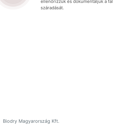
ellenőrizzük és dokumentáljuk a fal
száradását.
+36 30 580 5203
iroda@biodrymagyarorszag.hu
Állás
Adatvédelmi nyilatkozat
„Száraz falat mindenkinek!” pályázati kiírás
Adatkezelési tájékoztató – Innovációs Show
Biodry Magyarország Kft.