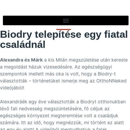
Biodry telepítése egy fiatal
családnál
Alexandra és Márk
a kis Milán megszületése után kereste
a megoldást házuk vizesedésére. Az egészségügyi
szempontok mellett más oka is volt, hogy a Biodry-t
választották – történetüket ismerje meg az OtthoNNeked
videójából!
Alexandráék egy éve választották a Biodryt otthonukban
lévő fali nedvesség megszüntetésére, fő céljuk az
egészséges környezet megteremtése volt a családjuk
számára. Itt az idő, hogy megnézzük, mi történt ez alatt
az egy év alatt! A videóból megtudhatjuk a falak