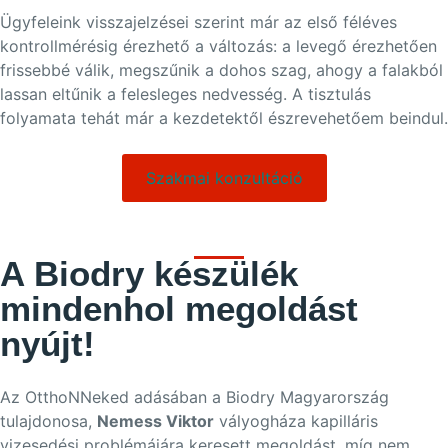
Ügyfeleink visszajelzései szerint már az első féléves
kontrollmérésig érezhető a változás: a levegő érezhetően
frissebbé válik, megszűnik a dohos szag, ahogy a falakból
lassan eltűnik a felesleges nedvesség. A tisztulás
folyamata tehát már a kezdetektől észrevehetőem beindul.
Szakmai konzultáció
A Biodry készülék
mindenhol megoldást
nyújt!
Az OtthoNNeked adásában a Biodry Magyarország
tulajdonosa,
Nemess Viktor
vályogháza kapilláris
vizesedési problémájára keresett megoldást, míg nem