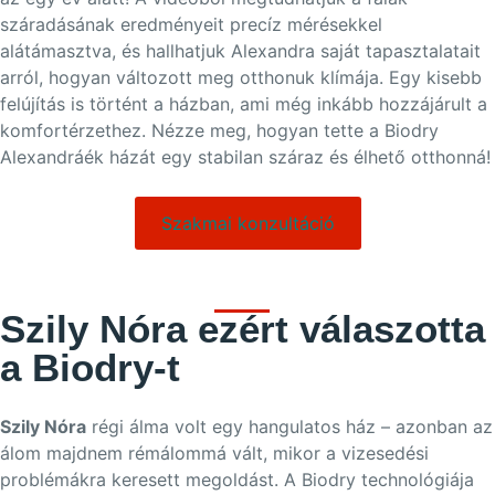
száradásának eredményeit precíz mérésekkel
alátámasztva, és hallhatjuk Alexandra saját tapasztalatait
arról, hogyan változott meg otthonuk klímája. Egy kisebb
felújítás is történt a házban, ami még inkább hozzájárult a
komfortérzethez. Nézze meg, hogyan tette a Biodry
Alexandráék házát egy stabilan száraz és élhető otthonná!
Szakmai konzultáció
Szily Nóra ezért válaszotta
a Biodry-t
Szily Nóra
régi álma volt egy hangulatos ház – azonban az
álom majdnem rémálommá vált, mikor a vizesedési
problémákra keresett megoldást. A Biodry technológiája