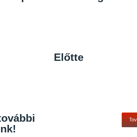
Előtte
további
Tov
ink!