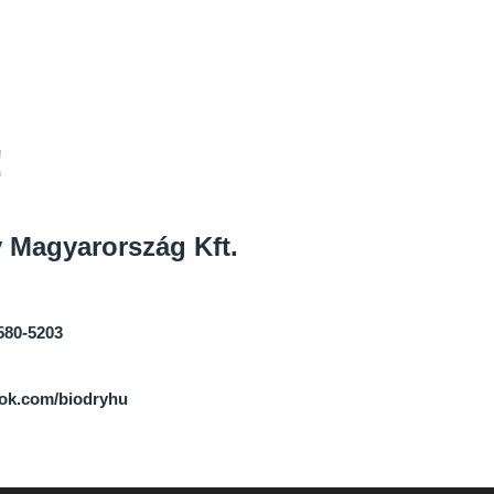
!
 Magyarország Kft.
580-5203
ok.com/biodryhu