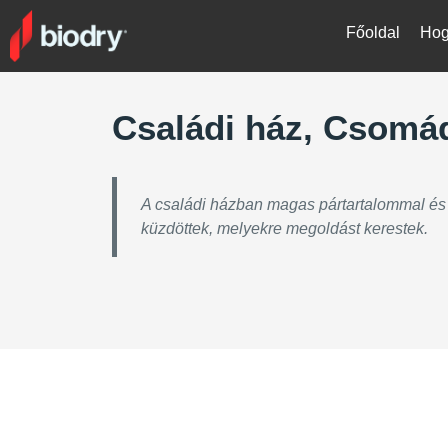
Főoldal
Hog
Családi ház, Csomá
A családi házban magas pártartalommal é
küzdöttek, melyekre megoldást kerestek.