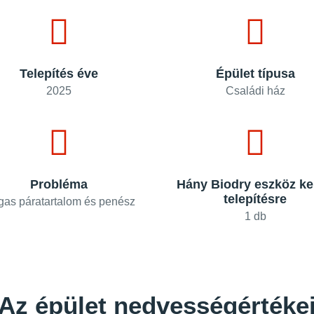
Telepítés éve
Épület típusa
2025
Családi ház
Probléma
Hány Biodry eszköz ke
telepítésre
as páratartalom és penész
1 db
Az épület nedvességértéke