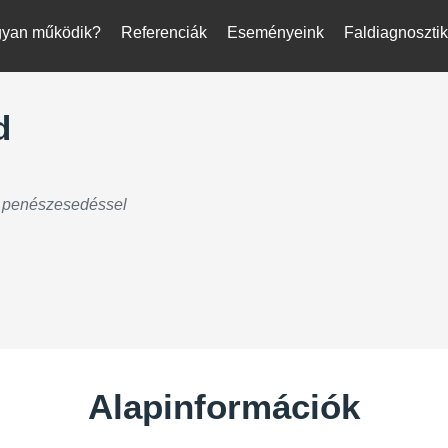
yan működik?
Referenciák
Eseményeink
Faldiagnoszti
d
s penészesedéssel
Alapinformációk