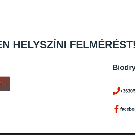
N HELYSZÍNI FELMÉRÉST
Biodry
el
+3630/
facebo