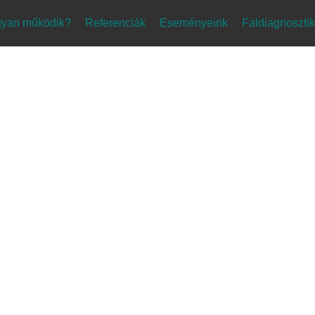
yan működik?
Referenciák
Eseményeink
Faldiagnoszti