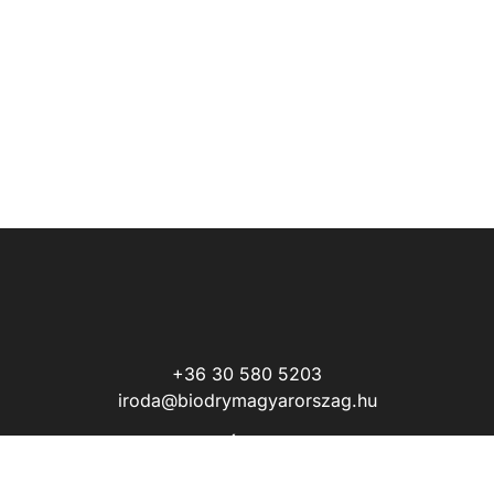
+36 30 580 5203
iroda@biodrymagyarorszag.hu
Állás
Adatvédelmi nyilatkozat