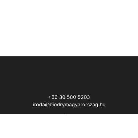
+36 30 580 5203
iroda@biodrymagyarorszag.hu
Állás
Adatvédelmi nyilatkozat