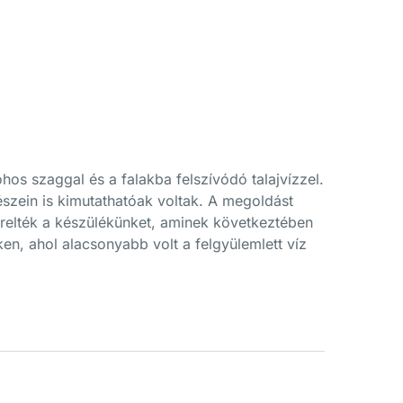
os szaggal és a falakba felszívódó talajvízzel.
szein is kimutathatóak voltak. A megoldást
zerelték a készülékünket, aminek következtében
n, ahol alacsonyabb volt a felgyülemlett víz