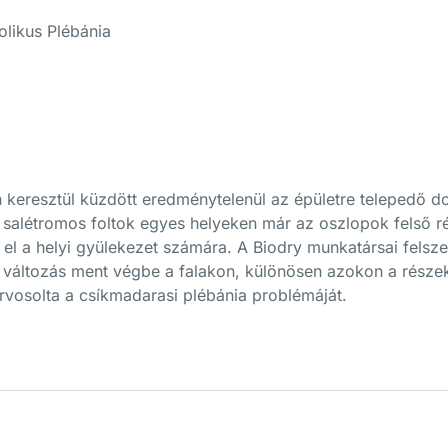
olikus Plébánia
 keresztül küzdött eredménytelenül az épületre telepedő doh
salétromos foltok egyes helyeken már az oszlopok felső ré
a el a helyi gyülekezet számára. A Biodry munkatársai fels
változás ment végbe a falakon, különösen azokon a részeke
rvosolta a csíkmadarasi plébánia problémáját.