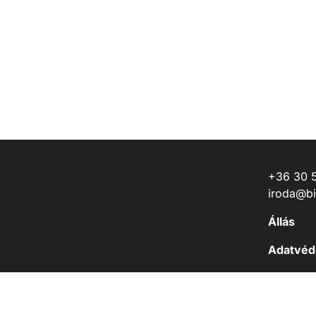
+36 30 
iroda@b
Állás
Adatvéde
„Száraz 
Adatkeze