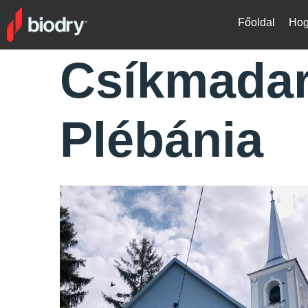
Főoldal
Hog
Csíkmadar
Plébánia