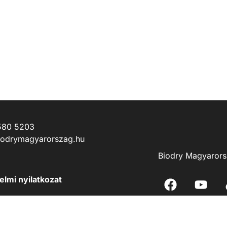
580 5203
iodrymagyarorszag.hu
Biodry Magyarors
lmi nyilatkozat
falat mindenkinek!” pályázati kiírás
lési tájékoztató – Innovációs Show