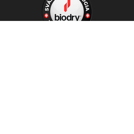
+36 30 580 5203
iroda@biodrymagyarorszag.hu
Állás
Adatvédelmi nyilatkozat
„Száraz falat mindenkinek!” pályázati kiírás
Adatkezelési tájékoztató – Innovációs Show
Biodry Magyarország Kft.